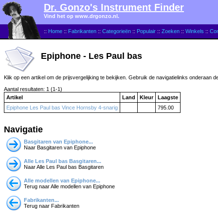
Dr. Gonzo's Instrument Finder
Vind het op www.drgonzo.nl.
::
Home
::
Fabrikanten
::
Categorieën
::
Populair
::
Zoeken
::
Winkels
::
Con
Epiphone - Les Paul bas
Klik op een artikel om de prijsvergelijking te bekijken. Gebruik de navigatielinks onderaan d
Aantal resultaten: 1 (1-1)
Artikel
Land
Kleur
Laagste
Epiphone Les Paul bas Vince Hornsby 4-snarig
795.00
Navigatie
Basgitaren van Epiphone...
Naar Basgitaren van Epiphone
Alle Les Paul bas Basgitaren...
Naar Alle Les Paul bas Basgitaren
Alle modellen van Epiphone...
Terug naar Alle modellen van Epiphone
Fabrikanten...
Terug naar Fabrikanten