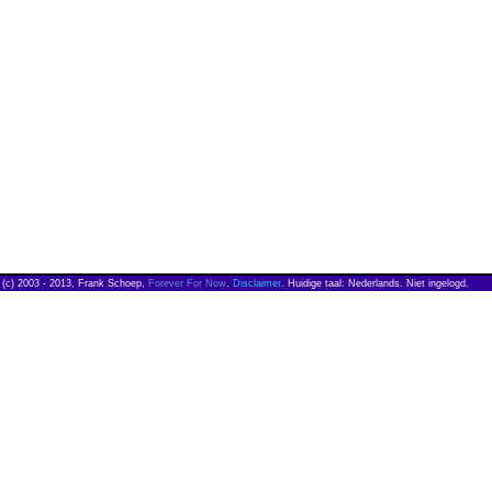
(c) 2003 - 2013, Frank Schoep,
Forever For Now
.
Disclaimer
. Huidige taal: Nederlands. Niet ingelogd.