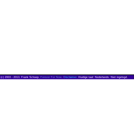
(c) 2003 - 2013, Frank Schoep,
Forever For Now
.
Disclaimer
. Huidige taal: Nederlands. Niet ingelogd.