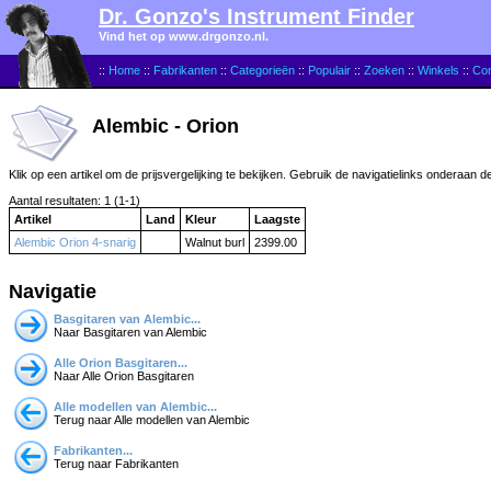
Dr. Gonzo's Instrument Finder
Vind het op www.drgonzo.nl.
::
Home
::
Fabrikanten
::
Categorieën
::
Populair
::
Zoeken
::
Winkels
::
Con
Alembic - Orion
Klik op een artikel om de prijsvergelijking te bekijken. Gebruik de navigatielinks onderaan d
Aantal resultaten: 1 (1-1)
Artikel
Land
Kleur
Laagste
Alembic Orion 4-snarig
Walnut burl
2399.00
Navigatie
Basgitaren van Alembic...
Naar Basgitaren van Alembic
Alle Orion Basgitaren...
Naar Alle Orion Basgitaren
Alle modellen van Alembic...
Terug naar Alle modellen van Alembic
Fabrikanten...
Terug naar Fabrikanten