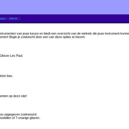
tact
::
Admin
::
strumenten van jouw keuze en biedt een overzicht van de winkels die jouw instrument kunnen 
komen! Begin je zoektocht door een van deze opties te kiezen:
 Gibson Les Paul.
ision bas.
menten op deze site!
r jou opgegeven zoekwoord.
odellen of 7-snarige gitaren.