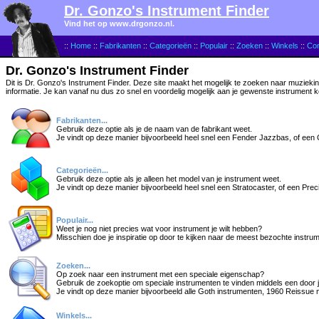
Dr. Gonzo's Instrument Finder
Vind het op www.drgonzo.nl.
::
Home
::
Fabrikanten
::
Categorieën
::
Populair
::
Zoeken
::
Winkels
::
Con
Dr. Gonzo's Instrument Finder
Dit is Dr. Gonzo's Instrument Finder. Deze site maakt het mogelijk te zoeken naar muziekin
informatie. Je kan vanaf nu dus zo snel en voordelig mogelijk aan je gewenste instrument 
Fabrikanten...
Gebruik deze optie als je de naam van de fabrikant weet.
Je vindt op deze manier bijvoorbeeld heel snel een Fender Jazzbas, of een
Categorieën...
Gebruik deze optie als je alleen het model van je instrument weet.
Je vindt op deze manier bijvoorbeeld heel snel een Stratocaster, of een Prec
Populair...
Weet je nog niet precies wat voor instrument je wilt hebben?
Misschien doe je inspiratie op door te kijken naar de meest bezochte instru
Zoeken...
Op zoek naar een instrument met een speciale eigenschap?
Gebruik de zoekoptie om speciale instrumenten te vinden middels een doo
Je vindt op deze manier bijvoorbeeld alle Goth instrumenten, 1960 Reissue m
Winkels...