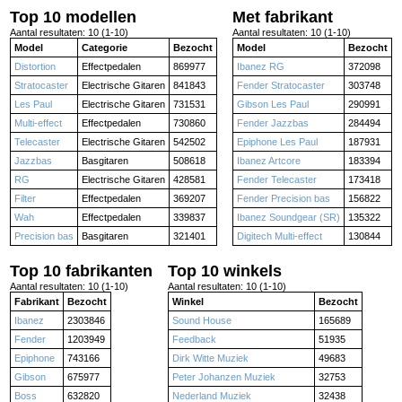
Top 10 modellen
Met fabrikant
Aantal resultaten: 10 (1-10)
Aantal resultaten: 10 (1-10)
Model
Categorie
Bezocht
Model
Bezocht
Distortion
Effectpedalen
869977
Ibanez RG
372098
Stratocaster
Electrische Gitaren
841843
Fender Stratocaster
303748
Les Paul
Electrische Gitaren
731531
Gibson Les Paul
290991
Multi-effect
Effectpedalen
730860
Fender Jazzbas
284494
Telecaster
Electrische Gitaren
542502
Epiphone Les Paul
187931
Jazzbas
Basgitaren
508618
Ibanez Artcore
183394
RG
Electrische Gitaren
428581
Fender Telecaster
173418
Filter
Effectpedalen
369207
Fender Precision bas
156822
Wah
Effectpedalen
339837
Ibanez Soundgear (SR)
135322
Precision bas
Basgitaren
321401
Digitech Multi-effect
130844
Top 10 fabrikanten
Top 10 winkels
Aantal resultaten: 10 (1-10)
Aantal resultaten: 10 (1-10)
Fabrikant
Bezocht
Winkel
Bezocht
Ibanez
2303846
Sound House
165689
Fender
1203949
Feedback
51935
Epiphone
743166
Dirk Witte Muziek
49683
Gibson
675977
Peter Johanzen Muziek
32753
Boss
632820
Nederland Muziek
32438