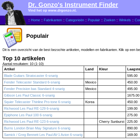
Dr. Gonzo's Instrument Finder
Vind het op www.drgonzo.nl.
::
Home
::
Fabrikanten
::
Categorieën
::
Populair
::
Zoeken
::
Winkels
::
Con
Populair
Dit is een overzicht van de best bezochte artikelen, modellen en fabrikanten. Klik op een b
Top 10 artikelen
Aantal resultaten: 10 (1-10)
Artikel
Land
Kleur
Laagst
Blade Guitars Stratocaster 6-snarig
595.00
Fender Telecaster Standard 6-snarig
Mexico
450.00
Fender Precision bas Standard 4-snarig
Mexico
495.00
Gibson Les Paul Classic 6-snarig
1675.00
Squier Telecaster Thinline Pro-tone 6-snarig
Korea
450.00
Richwood Les Paul RE-129 6-snarig
199.00
Epiphone Les Paul 100 6-snarig
275.00
Richwood Les Paul RE-123 6-snarig
Cherry Sunburst
225.00
Burns London Brian May Signature 6-snarig
890.00
Samick / Greg Bennett Les Paul AV-1 Avion 6-snarig
169.00