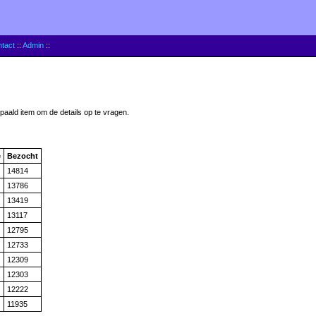
tact
::
Admin
::
epaald item om de details op te vragen.
e
Bezocht
14814
13786
13419
13117
12795
12733
12309
12303
12222
11935