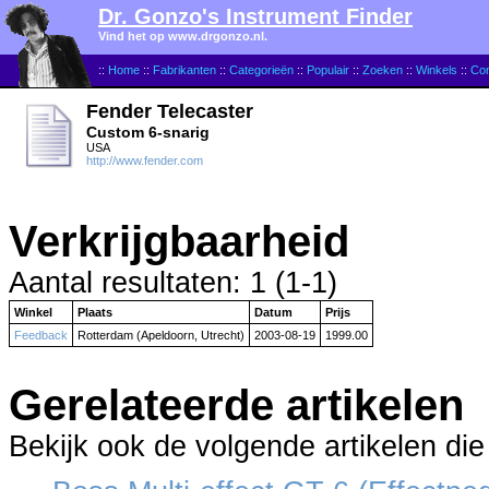
Dr. Gonzo's Instrument Finder
Vind het op www.drgonzo.nl.
::
Home
::
Fabrikanten
::
Categorieën
::
Populair
::
Zoeken
::
Winkels
::
Con
Fender Telecaster
Custom 6-snarig
USA
http://www.fender.com
Verkrijgbaarheid
Aantal resultaten: 1 (1-1)
Winkel
Plaats
Datum
Prijs
Feedback
Rotterdam (Apeldoorn, Utrecht)
2003-08-19
1999.00
Gerelateerde artikelen
Bekijk ook de volgende artikelen die