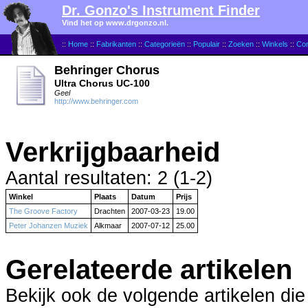
Dr. Gonzo's Instrument Finder
Vind het op www.drgonzo.nl.
::
Home
::
Fabrikanten
::
Categorieën
::
Populair
::
Zoeken
::
Winkels
::
Con
Behringer Chorus
Ultra Chorus UC-100
Geel
http://www.behringer.com
Verkrijgbaarheid
Aantal resultaten: 2 (1-2)
Winkel
Plaats
Datum
Prijs
The Groove Factory
Drachten
2007-03-23
19.00
Peter Johanzen Muziek
Alkmaar
2007-07-12
25.00
Gerelateerde artikelen
Bekijk ook de volgende artikelen die