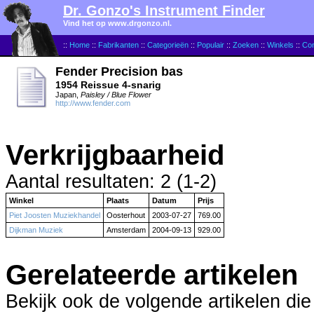
Dr. Gonzo's Instrument Finder
Vind het op www.drgonzo.nl.
::
Home
::
Fabrikanten
::
Categorieën
::
Populair
::
Zoeken
::
Winkels
::
Con
Fender Precision bas
1954 Reissue 4-snarig
Japan,
Paisley / Blue Flower
http://www.fender.com
Verkrijgbaarheid
Aantal resultaten: 2 (1-2)
Winkel
Plaats
Datum
Prijs
Piet Joosten Muziekhandel
Oosterhout
2003-07-27
769.00
Dijkman Muziek
Amsterdam
2004-09-13
929.00
Gerelateerde artikelen
Bekijk ook de volgende artikelen die