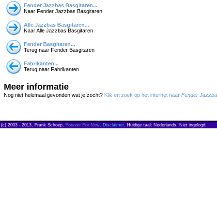
Fender Jazzbas Basgitaren...
Naar Fender Jazzbas Basgitaren
Alle Jazzbas Basgitaren...
Naar Alle Jazzbas Basgitaren
Fender Basgitaren...
Terug naar Fender Basgitaren
Fabrikanten...
Terug naar Fabrikanten
Meer informatie
Nog niet helemaal gevonden wat je zocht?
Klik en zoek op het internet naar
Fender Jazzba
(c) 2003 - 2013, Frank Schoep,
Forever For Now
.
Disclaimer
. Huidige taal: Nederlands. Niet ingelogd.