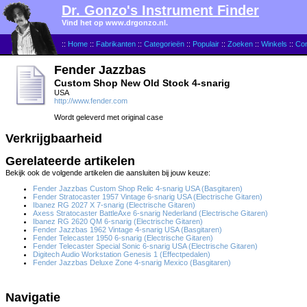
Dr. Gonzo's Instrument Finder
Vind het op www.drgonzo.nl.
::
Home
::
Fabrikanten
::
Categorieën
::
Populair
::
Zoeken
::
Winkels
::
Con
Fender Jazzbas
Custom Shop New Old Stock 4-snarig
USA
http://www.fender.com
Wordt geleverd met original case
Verkrijgbaarheid
Gerelateerde artikelen
Bekijk ook de volgende artikelen die aansluiten bij jouw keuze:
Fender Jazzbas Custom Shop Relic 4-snarig USA (Basgitaren)
Fender Stratocaster 1957 Vintage 6-snarig USA (Electrische Gitaren)
Ibanez RG 2027 X 7-snarig (Electrische Gitaren)
Axess Stratocaster BattleAxe 6-snarig Nederland (Electrische Gitaren)
Ibanez RG 2620 QM 6-snarig (Electrische Gitaren)
Fender Jazzbas 1962 Vintage 4-snarig USA (Basgitaren)
Fender Telecaster 1950 6-snarig (Electrische Gitaren)
Fender Telecaster Special Sonic 6-snarig USA (Electrische Gitaren)
Digitech Audio Workstation Genesis 1 (Effectpedalen)
Fender Jazzbas Deluxe Zone 4-snarig Mexico (Basgitaren)
Navigatie