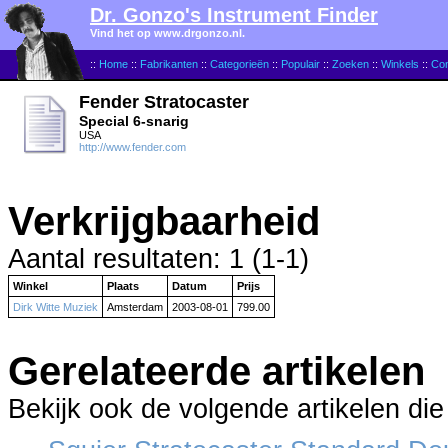
Dr. Gonzo's Instrument Finder
Vind het op www.drgonzo.nl.
::
Home
::
Fabrikanten
::
Categorieën
::
Populair
::
Zoeken
::
Winkels
::
Con
Fender Stratocaster
Special 6-snarig
USA
http://www.fender.com
Verkrijgbaarheid
Aantal resultaten: 1 (1-1)
Winkel
Plaats
Datum
Prijs
Dirk Witte Muziek
Amsterdam
2003-08-01
799.00
Gerelateerde artikelen
Bekijk ook de volgende artikelen die