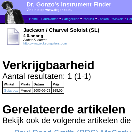
Dr. Gonzo's Instrument Finder
Vind het op www.drgonzo.nl.
::
Home
::
Fabrikanten
::
Categorieën
::
Populair
::
Zoeken
::
Winkels
::
Con
Jackson / Charvel Soloist (SL)
4 6-snarig
Amber Sunburst
http://www.jacksonguitars.com
Verkrijgbaarheid
Aantal resultaten: 1 (1-1)
Winkel
Plaats
Datum
Prijs
Guitarbox
Meppel
2003-08-03
995.00
Gerelateerde artikelen
Bekijk ook de volgende artikelen die