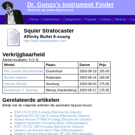
Dr. Gonzo's Instrument Finder
Vind het op www.drgonzo.nl.
::
Home
::
Fabrikanten
::
Categorieën
::
Populair
::
Zoeken
::
Winkels
::
Con
Squier Stratocaster
Affinity Bullet 6-snarig
http://www.squierguitars.com
Verkrijgbaarheid
Aantal resultaten: 4 (1-4)
Winkel
Plaats
Datum
Prijs
Piet Joosten Muziekhandel
Oosterhout
2003-08-19
155.00
Muziek Hakkert
Rotterdam
2003-08-16
169.00
Haenen Muziek
Voorburg
2003-08-03
175.00
Muziekhuis G. Souman
Wezep (Hardenberg)
2003-08-17
175.00
Gerelateerde artikelen
Bekijk ook de volgende artikelen die aansluiten bij jouw keuze:
ESP LTD H 201 6-snarig (Electrische Gitaren)
Epiphone ES 335 Dot 6-snarig (Electrische Gitaren)
Ibanez Artcore FTM60 6-snarig (Electrische Gitaren)
Digitech Distortion Screamin Blues (Effectpedalen)
ESP LTD EC 300 6-snarig (Electrische Gitaren)
Voodoo Lab Reverb Micro Vibe (Effectpedalen)
Digitech Reverb Reverberator XP-200 (Effectpedalen)