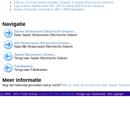
Gibson Les Paul Studio Double Cutaway 6-snarig (Electrische Gitaren)
Lag Guitars Stratocaster MG-200 6-snarig (Electrische Gitaren)
Ibanez Distortion Smashbox SM-7 (Effectpedalen)
Navigatie
Squier Stratocaster Electrische Gitaren...
Naar Squier Stratocaster Electrische Gitaren
Alle Stratocaster Electrische Gitaren...
Naar Alle Stratocaster Electrische Gitaren
Squier Electrische Gitaren...
Terug naar Squier Electrische Gitaren
Fabrikanten...
Terug naar Fabrikanten
Meer informatie
Nog niet helemaal gevonden wat je zocht?
Klik en zoek op het internet naar
Squier Stratocas
(c) 2003 - 2013, Frank Schoep,
Forever For Now
.
Disclaimer
. Huidige taal: Nederlands. Niet ingelogd.