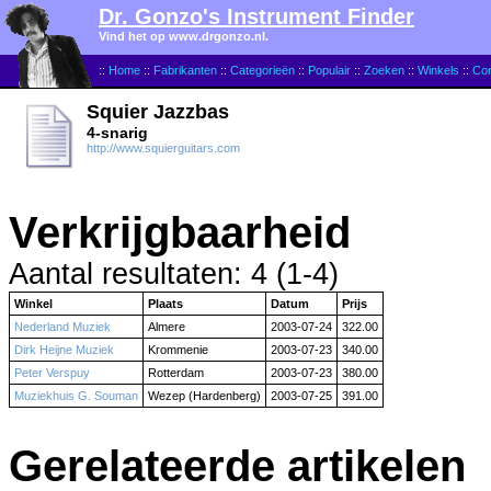
Dr. Gonzo's Instrument Finder
Vind het op www.drgonzo.nl.
::
Home
::
Fabrikanten
::
Categorieën
::
Populair
::
Zoeken
::
Winkels
::
Con
Squier Jazzbas
4-snarig
http://www.squierguitars.com
Verkrijgbaarheid
Aantal resultaten: 4 (1-4)
Winkel
Plaats
Datum
Prijs
Nederland Muziek
Almere
2003-07-24
322.00
Dirk Heijne Muziek
Krommenie
2003-07-23
340.00
Peter Verspuy
Rotterdam
2003-07-23
380.00
Muziekhuis G. Souman
Wezep (Hardenberg)
2003-07-25
391.00
Gerelateerde artikelen