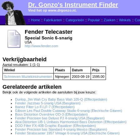
Dr. Gonzo's Instrument Finder
Vind het op www.drgonzo.nl.
::
Home
::
Fabrikanten
::
Categorieën
::
Populair
::
Zoeken
::
Winkels
::
Con
Fender Telecaster
Special Sonic 6-snarig
USA
http://www.fender.com
Verkrijgbaarheid
Aantal resultaten: 1 (1-1)
Winkel
Plaats
Datum
Prijs
Schreeven Muziekinstrumenten
Nijmegen
2003-08-19
1595.00
Gerelateerde artikelen
Bekijk ook de volgende artikelen die aansluiten bij jouw keuze:
Dunlop, Jim Wah Cry Baby Bass Wah 105-Q (Effectpedalen)
Fender Jazzbas 5-snarig USA (Basgitaren)
Ibanez Filter Lo-Fi LF-7 (Effectpedalen)
Gibson Les Paul Double Cutaway Studio 6-snarig (Electrische Gitaren)
Boss Distortion Overdrive OD-3 (Effectpedalen)
Fender Precision bas Deluxe PJ 4-snarig USA (Basgitaren)
Akai Distortion UB-1 Unibass Harmonised Bass Distortion (Effectpedalen)
DOD Filter FX-40B Graphic Equalizer (Effectpedalen)
Fender Precision bas Standard 4-snarig Mexico (Basgitaren)
Fender Stratocaster 1957 Vintage 6-snarig USA (Electrische Gitaren)